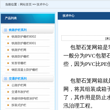
当前位置：
网站首页
>>
技术中心
技术中心
产品列表
铁路护栏系列
铁路防护栅栏8002
[来
铁路防护栅栏8001
包塑石笼网箱是
铁路护栏网
一般分为
PVC
包塑
铁路防护栅栏
些，因为
PVC
比
PE
矩形管栅栏
钢筋混凝土防护栅栏
交通护栏系列
包塑石笼网箱就
公路护栏网
网，将其组装成箱
交通市政护栏
了，其作用是防止
热镀锌静电喷涂护栏
汛治理工程。
拆装式护栏