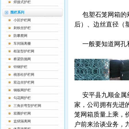
焊接式护栏
围栏系列
包塑石笼网箱的
小区护栏网
后）、边丝直径（
刺铁丝护栏
防攀爬网
一般要知道网孔
车间隔离栅
框架型护栏网
桥梁防抛网
锌钢护栏
桃形柱护栏网
双边丝护栏网
钢板网护栏
安平县九顺金属
勾花网护栏
家，公司拥有先进
三角折弯型护栏网
笼网箱质量上乘，
双圈护栏网
监狱隔离网
户前来洽谈业务，