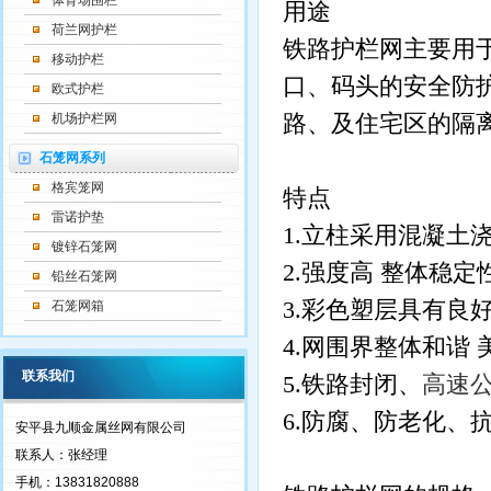
体育场围栏
用途
荷兰网护栏
铁路护栏网主要用
移动护栏
口、码头的安全防
欧式护栏
路、及住宅区的隔
机场护栏网
石笼网系列
格宾笼网
特点
雷诺护垫
1.
立柱采用混凝土
镀锌石笼网
2.
强度高
整体稳定
铅丝石笼网
3.
彩色塑层具有良
石笼网箱
4.
网围界整体和谐
联系我们
5.
铁路封闭、
高速
6.
防腐、防老化、
安平县九顺金属丝网有限公司
联系人：张经理
手机：13831820888