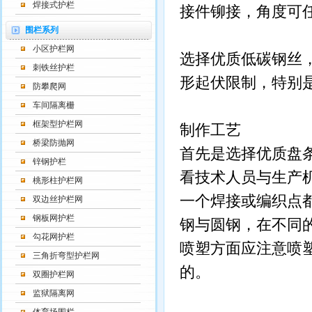
焊接式护栏
接件铆接，角度可
围栏系列
小区护栏网
选择优质低碳钢丝
刺铁丝护栏
形起伏限制，特别
防攀爬网
车间隔离栅
框架型护栏网
制作工艺
桥梁防抛网
首先是选择优质盘
锌钢护栏
看技术人员与生产
桃形柱护栏网
一个焊接或编织点
双边丝护栏网
钢板网护栏
钢与圆钢，在不同
勾花网护栏
喷塑方面应注意喷
三角折弯型护栏网
的。
双圈护栏网
监狱隔离网