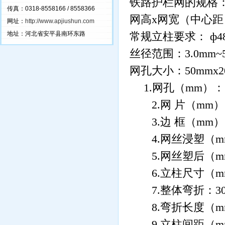
铁路护栏网的规格
传真：0318-8558166 / 8558366
网高
x
网宽（中心距
网址：
http://www.apjiushun.com
地址：河北省安平县南环东路
常规立柱要求：
ф
4
丝径范围：
3.0mm~
网孔大小：
50mmx
1.
网孔（
mm
）：
2.
网
片（
mm
）
3.
边
框（
mm
）
4.
网丝浸塑（
m
5.
网丝塑后（
m
6.
立柱尺寸（
m
7.
整体弯折：
3
8.
弯折长度（
m
9.
立柱间距（
m