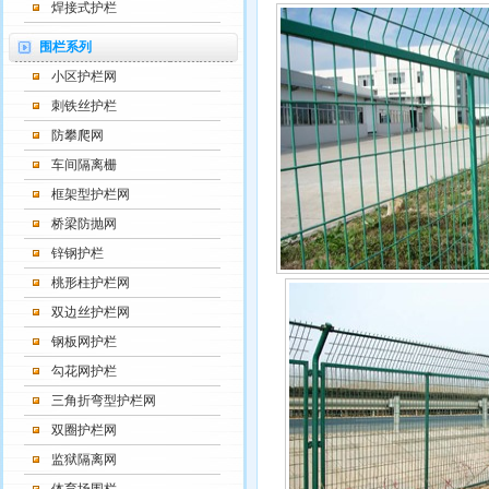
焊接式护栏
围栏系列
小区护栏网
刺铁丝护栏
防攀爬网
车间隔离栅
框架型护栏网
桥梁防抛网
锌钢护栏
桃形柱护栏网
双边丝护栏网
钢板网护栏
勾花网护栏
三角折弯型护栏网
双圈护栏网
监狱隔离网