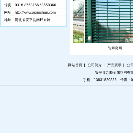
传真：0318-8558166 / 8558366
网址：
http://www.apjiushun.com
地址：河北省安平县南环东路
刺铁丝护栏
防攀爬网
网站首页
|
公司简介
|
产品展示
|
公
安平县九顺金属丝网有
手机：13831820888 传真：