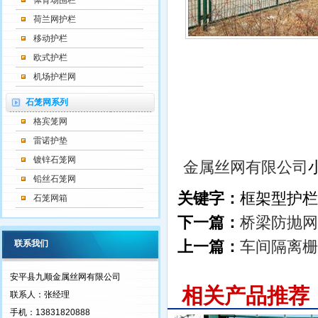
体育场围栏
荷兰网护栏
移动护栏
欧式护栏
机场护栏网
石笼网系列
格宾笼网
雷诺护垫
镀锌石笼网
金属丝网有限公司
铅丝石笼网
关键字：
框架型护栏
石笼网箱
下一篇：
桥梁防抛网
上一篇：
车间隔离栅
联系我们
安平县九顺金属丝网有限公司
相关产品推荐
联系人：张经理
手机：13831820888