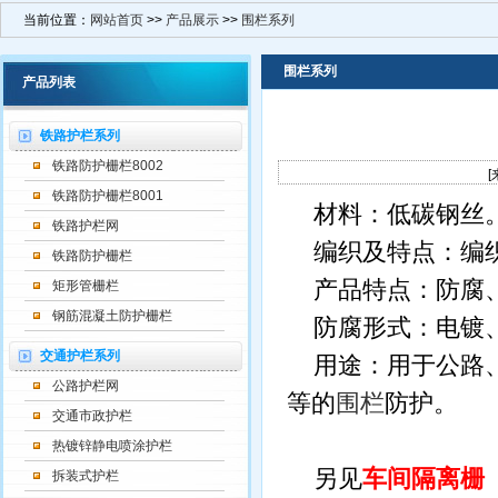
当前位置：
网站首页
>>
产品展示
>>
围栏系列
围栏系列
产品列表
铁路护栏系列
铁路防护栅栏8002
[
铁路防护栅栏8001
材料：低碳钢丝
铁路护栏网
编织及特点：编
铁路防护栅栏
产品特点：防腐、
矩形管栅栏
钢筋混凝土防护栅栏
防腐形式：电镀、
交通护栏系列
用途：用于公路、
公路护栏网
等的
围栏
防护。
交通市政护栏
热镀锌静电喷涂护栏
另见
车间隔离栅
拆装式护栏